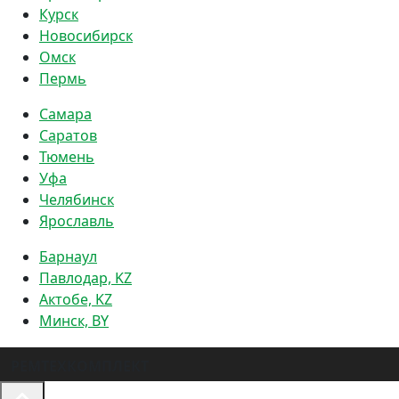
Курск
Новосибирск
Омск
Пермь
Самара
Саратов
Тюмень
Уфа
Челябинск
Ярославль
Барнаул
Павлодар, KZ
Актобе, KZ
Минск, BY
РЕМТЕХКОМПЛЕКТ