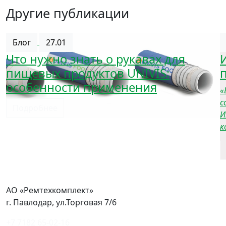
Другие публикации
Блог
27.01
Что нужно знать о рукавах для
пищевых продуктов UNIVIS:
особенности применения
«
с
Подробнее
И
к
АО «Ремтехкомплект»
г. Павлодар, ул.Торговая 7/6
+7 7182 65-02-16