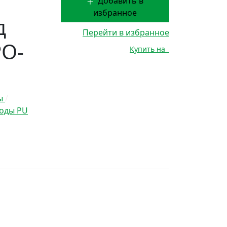
Добавить в
избранное
д
Перейти в избранное
PO-
Купить на
ды
/
оды PU