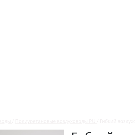
оводы
/
Полиуретановые воздуховоды PU
/
Гибкий воздухо