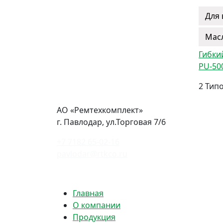
Для
Мас
Гибкий
PU-50
2 Тип
АО «Ремтехкомплект»
г. Павлодар, ул.Торговая 7/6
+7 7182 65-02-16
pavlodar@rtkco.ru
Политика конфиденциальности
Главная
О компании
Продукция