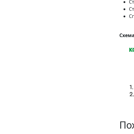
С
С
С
Схема
По