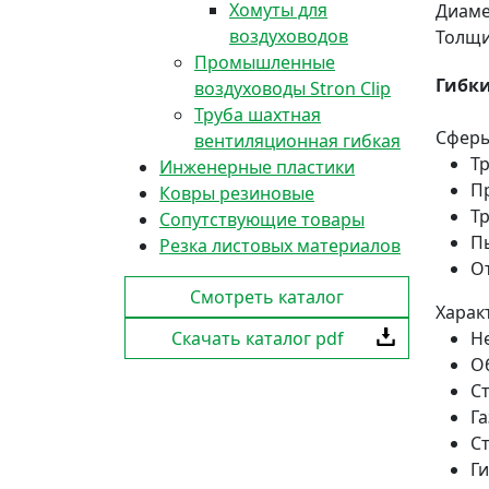
Хомуты для
Диам
воздуховодов
Толщи
Промышленные
Гибки
воздуховоды Stron Clip
Труба шахтная
Сферы
вентиляционная гибкая
Т
Инженерные пластики
П
Ковры резиновые
Т
Сопутствующие товары
П
Резка листовых материалов
О
Смотреть каталог
Харак
Скачать каталог pdf
Н
О
С
Г
С
Ги