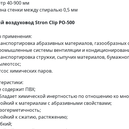
етр
40-900 мм
на стенки между спиралью
0,5 мм
й воздуховод Stron Clip PO-500
 применения:
ранспортировка абразивных материалов, газообразных с
ромышленные системы вентиляции и кондиционирован
ранспортировка стружки, сыпучих материалов, бумажног
ылеотсос;
тсос химических паров.
теристики:
е содержит ПВХ;
бладает химической инертностью по отношению ко мно
тойкий к материалам с абразивными свойствами;
азогерметичность;
тойкий к сжатию, растяжению;
бкий;