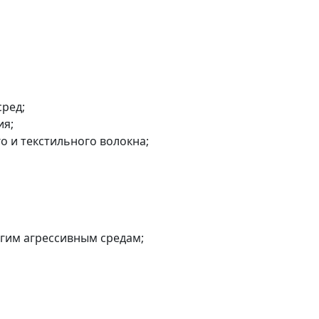
ред;
ия;
о и текстильного волокна;
гим агрессивным средам;