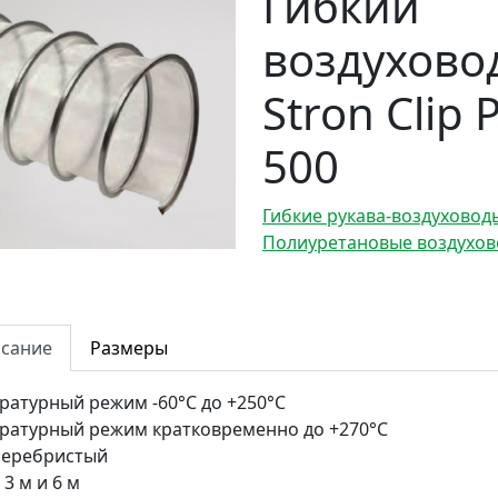
Гибкий
воздухово
Stron Clip 
500
Гибкие рукава-воздухово
Полиуретановые воздухов
сание
Размеры
ратурный режим
-60°С до +250°С
ратурный режим кратковременно
до +270°С
серебристый
3 м и 6 м