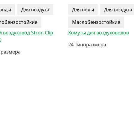
 воды
Для воздуха
Для воды
Для воздуха
лобензостойкие
Маслобензостойкие
 воздуховод Stron Clip
Хомуты для воздуховодов
0
24 Типоразмера
оразмера