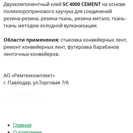
Двухкомпонентный клей
SC 4000 CEMENT
на основе
полихлоропренового каучука для соединений
резина-резина, резина-ткань, резина-металл, ткань-
ткань методом холодной вулканизации.
Области применения:
стыковка конвейерных лент,
ремонт конвейерных лент, футеровка барабанов
ленточных конвейеров.
АО «Ремтехкомплект»
г. Павлодар, ул.Торговая 7/6
+7 7182 65-02-16
pavlodar@rtkco.ru
Политика конфиденциальности
Главная
О компании