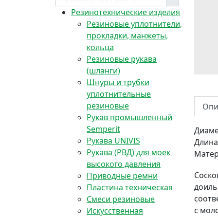
Резинотехнические изделия
Резиновые уплотнители,
прокладки, манжеты,
кольца
Резиновые рукава
(шланги)
Шнуры и трубки
уплотнительные
резиновые
Опи
Рукав промышленный
Semperit
Диаме
Рукава UNIVIS
Длина
Рукава (РВД) для моек
Мате
высокого давления
Соско
Приводные ремни
доиль
Пластина техническая
соотв
Смеси резиновые
с мол
Искусственная