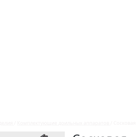
делия
/
Комплектующие доильных аппаратов
/
Сосковая 