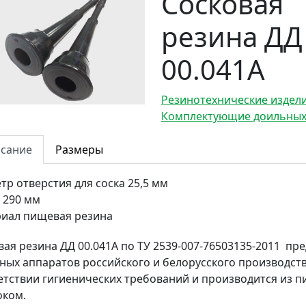
Сосковая
резина ДД
00.041А
Резинотехнические издел
Комплектующие доильных
сание
Размеры
тр отверстия для соска
25,5 мм
290 мм
риал
пищевая резина
вая резина ДД 00.041А по ТУ 2539-007-76503135-2011 пр
ных аппаратов российского и белорусского производст
етствии гигиенических требований и производится из 
оком.