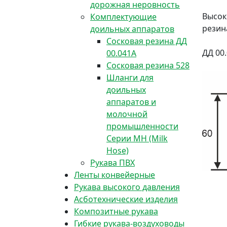
дорожная неровность
Высок
Комплектующие
резин
доильных аппаратов
Сосковая резина ДД
ДД 00
00.041А
Сосковая резина 528
Шланги для
доильных
аппаратов и
молочной
промышленности
Серии МН (Milk
Hose)
Рукава ПВХ
Ленты конвейерные
Рукава высокого давления
Асботехнические изделия
Композитные рукава
Гибкие рукава-воздуховоды