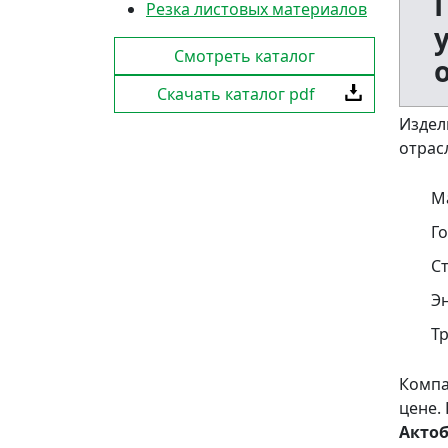
Резка листовых материалов
Смотреть каталог
Скачать каталог pdf
Издел
отрас
М
Г
С
Эн
Т
Компа
цене.
Актоб