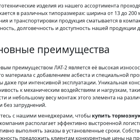
тотехнические изделия из нашего ассортимента проходят
кается в различных типоразмерах: ширина от 13 до 200 м
ния и транспортировки продукция сматывается в компа
ность, долговечность и доступность нашей продукции дл
новные преимущества
вым преимуществом ЛАТ-2 является её высокая износост
го материала с добавлением асбеста и специальной про
ы даже при интенсивной эксплуатации. Уникальная конс
чивость к механическим воздействиям и нагрузкам, таки
сти и небольшому весу монтаж этого элемента на раз
 и без затруднений.
тесь с нашими менеджерами, чтобы
купить тормозную
компания располагает эффективно выстроенной логисти
тивно выполнять заказы в установленные сроки. Собст
жность предложить клиентам конкурентные цены на пр