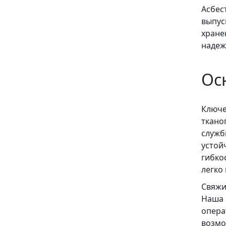
Асбес
выпус
хране
надеж
Ос
Ключе
ткано
служб
устой
гибко
легко
Свяжи
Наша 
опера
возмо