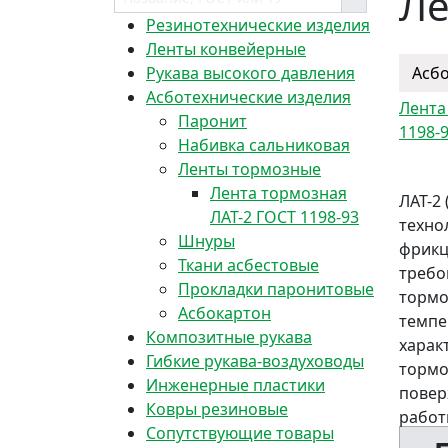
Ле
Резинотехнические изделия
Ленты конвейерные
Рукава высокого давления
Асб
Асботехнические изделия
Лента
Паронит
1198-
Набивка сальниковая
Ленты тормозные
Лента тормозная
ЛАТ-2
ЛАТ-2 ГОСТ 1198-93
техно
Шнуры
фрикц
Ткани асбестовые
требо
Прокладки паронитовые
тормо
Асбокартон
темпе
Композитные рукава
харак
Гибкие рукава-воздуховоды
тормо
Инженерные пластики
повер
Ковры резиновые
работ
Сопутствующие товары