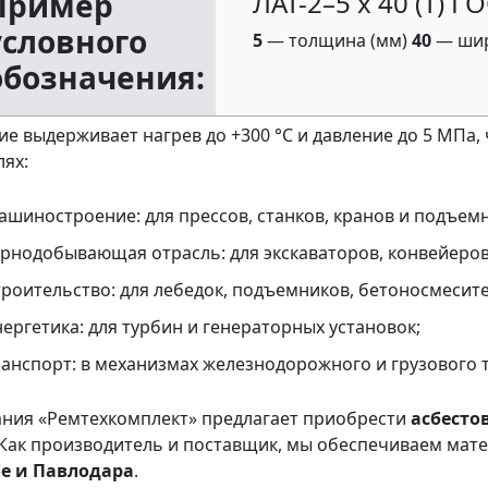
Пример
ЛАТ-2–5 х 40 (Т) Г
условного
5
— толщина (мм)
40
— шир
обозначения:
ие выдерживает нагрев до +300 °C и давление до 5 МПа,
лях:
ашиностроение: для прессов, станков, кранов и подъемн
орнодобывающая отрасль: для экскаваторов, конвейеров
троительство: для лебедок, подъемников, бетоносмесит
ергетика: для турбин и генераторных установок;
ранспорт: в механизмах железнодорожного и грузового 
ния «Ремтехкомплект» предлагает приобрести
асбесто
 Как производитель и поставщик, мы обеспечиваем мате
е и Павлодара
.