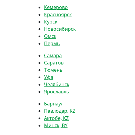
Кемерово
Красноярск
Курск
Новосибирск
Омск
Пермь
Самара
Саратов
Тюмень
Уфа
Челябинск
Ярославль
Барнаул
Павлодар, KZ
Актобе, KZ
Минск, BY