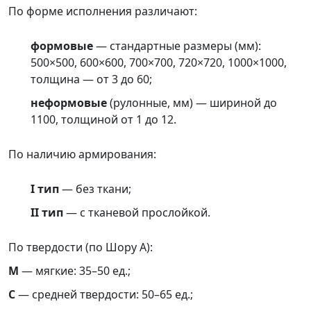
По форме исполнения различают:
формовые
— стандартные размеры (мм):
500×500, 600×600, 700×700, 720×720, 1000×1000,
толщина — от 3 до 60;
неформовые
(рулонные, мм) — шириной до
1100, толщиной от 1 до 12.
По наличию армирования:
I тип
— без ткани;
II тип
— с тканевой прослойкой.
По твердости (по Шору А):
М
— мягкие: 35–50 ед.;
С
— средней твердости: 50–65 ед.;