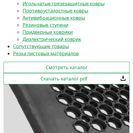
Игольчатые грязезащитные ковры
Противоусталостные ковры
Антивибрационные ковры
Резиновые ступени
Придверные коврики
Диэлектрический коврик
Сопутствующие товары
Резка листовых материалов
Смотреть каталог
Скачать каталог pdf