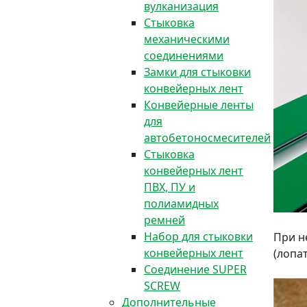
вулканизация
Стыковка
механическими
соединениями
Замки для стыковки
конвейерных лент
Конвейерные ленты
для
автобетоносмесителей
Стыковка
конвейерных лент
ПВХ, ПУ и
полиамидных
ремней
Набор для стыковки
При н
конвейерных лент
(лопа
Соединение SUPER
SCREW
Дополнительные