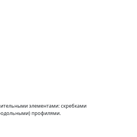
нительными элементами: скребками
продольными) профилями.