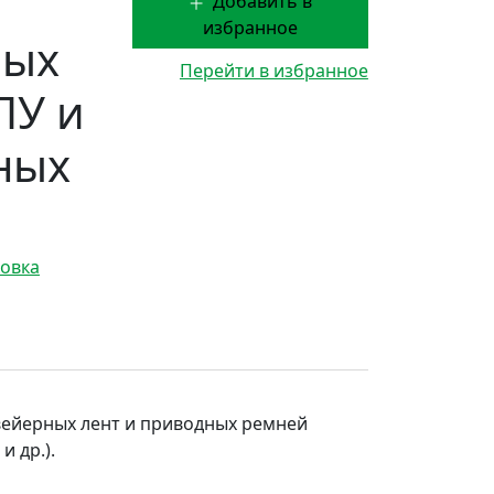
Добавить в
избранное
ных
Перейти в избранное
ПУ и
ных
овка
вейерных лент и приводных ремней
 др.).