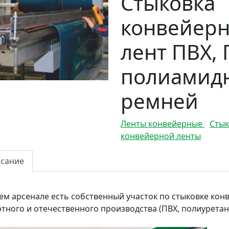
Стыковка
конвейер
лент ПВХ, 
полиамид
ремней
Ленты конвейерные
/
Стык
конвейерной ленты
сание
ем арсенале есть собственный участок по стыковке кон
тного и отечественного производства (ПВХ, полиуретан и