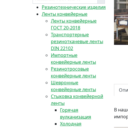
Резинотехнические изделия
Ленты конвейерные
Ленты конвейерные
ГОСТ 20-2018
Транспортерные
резинотканевые ленты
DIN 22102
Импортные
конвейерные ленты
Резинотросовые
конвейерные ленты
Шевронные
конвейерные ленты
Опи
Стыковка конвейерной
ленты
В наш
Горячая
импор
вулканизация
Холодная