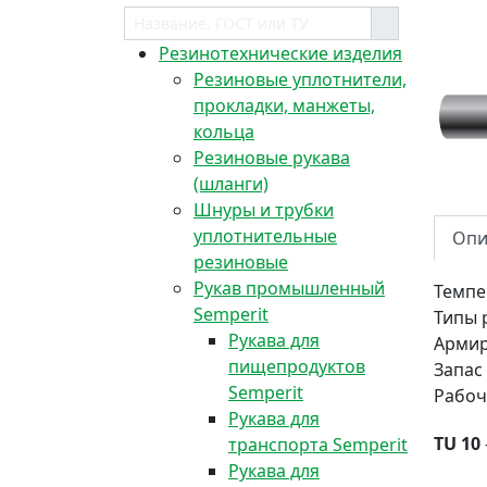
Резинотехнические изделия
Резиновые уплотнители,
прокладки, манжеты,
кольца
Резиновые рукава
(шланги)
Шнуры и трубки
уплотнительные
Опи
резиновые
Рукав промышленный
Темпе
Semperit
Типы 
Рукава для
Арми
пищепродуктов
Запас
Semperit
Рабоч
Рукава для
TU 10
транспорта Semperit
Рукава для