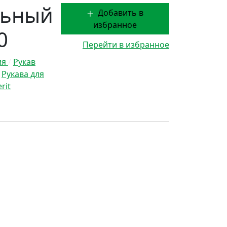
льный
Добавить в
избранное
0
Перейти в избранное
ия
/
Рукав
/
Рукава для
rit