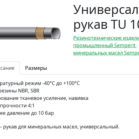
Универса
рукав TU 1
Резинотехнические издел
промышленный Semperit
минеральных масел Sempe
сание
Размеры
ратурный режим
-40°С до +100°С
резины
NBR, SBR
рование
тканевое усиление, навивка
 прочности
4:1
ее давление
до 10 бар
– рукав для минеральных масел, универсальный.