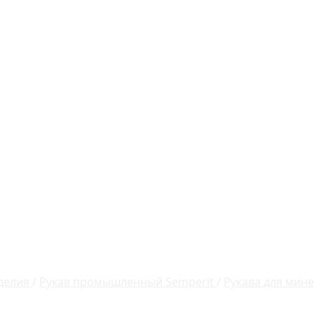
делия
/
Рукав промышленный Semperit
/
Рукава для мин