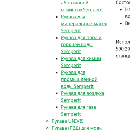
Состои
абразивной
Н
отчистки Semperit
в
Рукава для
В
минеральных масел
Semperit
Рукава для пара и
Испол
горячей воды
590:2
Semperit
станц
Рукава для химии
Semperit
Рукава для
промышленной
воды Semperit
Рукава для воздуха
Semperit
Рукава для газа
Semperit
Рукава UNIVIS
Рукава (РВД) для моек